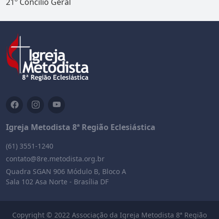
21º Concílio Geral
Igreja Metodista 8ª Região Eclesiástica
(61) 3551-1240
contato@8re.metodista.org.br
Quadra SGAN 906 Módulo B, Bloco A
Sala 102 Asa Norte - Brasília DF
Copyright © 2022 Associação da Igreja Metodista 8ª Região