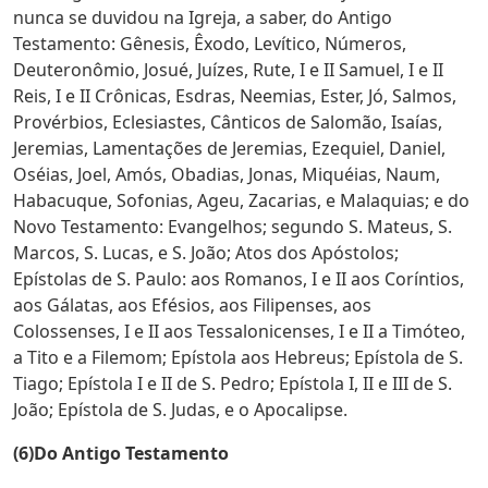
nunca se duvidou na Igreja, a saber, do Antigo
Testamento: Gênesis, Êxodo, Levítico, Números,
Deuteronômio, Josué, Juízes, Rute, I e II Samuel, I e II
Reis, I e II Crônicas, Esdras, Neemias, Ester, Jó, Salmos,
Provérbios, Eclesiastes, Cânticos de Salomão, Isaías,
Jeremias, Lamentações de Jeremias, Ezequiel, Daniel,
Oséias, Joel, Amós, Obadias, Jonas, Miquéias, Naum,
Habacuque, Sofonias, Ageu, Zacarias, e Malaquias; e do
Novo Testamento: Evangelhos; segundo S. Mateus, S.
Marcos, S. Lucas, e S. João; Atos dos Apóstolos;
Epístolas de S. Paulo: aos Romanos, I e II aos Coríntios,
aos Gálatas, aos Efésios, aos Filipenses, aos
Colossenses, I e II aos Tessalonicenses, I e II a Timóteo,
a Tito e a Filemom; Epístola aos Hebreus; Epístola de S.
Tiago; Epístola I e II de S. Pedro; Epístola I, II e III de S.
João; Epístola de S. Judas, e o Apocalipse.
(6)Do Antigo Testamento