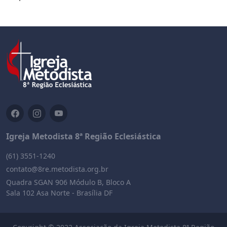
Igreja Metodista 8ª Região Eclesiástica
(61) 3551-1240
contato@8re.metodista.org.br
Quadra SGAN 906 Módulo B, Bloco A
Sala 102 Asa Norte - Brasília DF